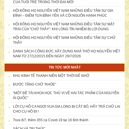
CỦA TUỔI TRẺ TRONG THỜI ĐẠI MỚI
HỘI ĐỒNG HỌ NGUYỄN VIỆT NAM NHỮNG ĐIỀU TÂM SỰ GIA
ĐÌNH – ĐIỂM TỰA BÌNH YÊN VÀ CỘI NGUỒN HẠNH PHÚC
HỘI ĐỒNG HỌ NGUYỄN VIỆT NAM NHỮNG ĐIỀU TÂM SỰ MẶT
TRÁI CỦA "CHỮ THẦY": KHI LÒNG TÍN NHIỆM BỊ LỢI DỤNG
HỘI ĐỒNG HỌ NGUYỄN VIỆT NAM NHỮNG ĐIỀU TÂM SỰ CHỮ
THẦY
DANH SÁCH CÔNG ĐỨC XÂY DỰNG NHÀ THỜ HỌ NGUYỄN VIỆT
NAM TỪ 27/12/2015 ĐẾN NGÀY 29/7/2026
TIN TỨC MỚI NHÂT
KHU KINH TẾ THANH NIÊN MỘT THỜI ĐỂ NHỚ
ĐƯỢC TẶNG CHỮ “KHỎE”
“MỘT ĐỀ TÀI KHOA HỌC THÚ VỊ VỀ HAI TÁC PHẨM CỦA NGUYỄN
ÁI QUỐC”
LỜI CỤ HỒ CA NGỢI VUA GIA LONG BỊ CẮT BỎ, HÃY TRẢ CHỮ LẠI
CHO CỤ HỒ ĐI !
Trưa 8/7, thêm 355 ca Covid-19 tại 16 tỉnh thành
Bà Nguyễn Thị Kiều Anh-56 Lê Văn Hưu, TP.Hà Nội-
SÁCH VÀ TRI THỨC