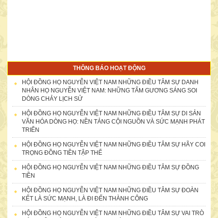
NỮ DOANH NHÂN NGUYỄN THỊ KIM OANH ỦNG HỘ ĐẠI HỘI
10.000.000Đ
THÔNG BÁO HOẠT ĐỘNG
HỘI ĐỒNG HỌ NGUYỄN VIỆT NAM NHỮNG ĐIỀU TÂM SỰ DANH
NHÂN HỌ NGUYỄN VIỆT NAM: NHỮNG TẤM GƯƠNG SÁNG SOI
DÒNG CHẢY LỊCH SỬ
HỘI ĐỒNG HỌ NGUYỄN VIỆT NAM NHỮNG ĐIỀU TÂM SỰ DI SẢN
VĂN HÓA DÒNG HỌ: NỀN TẢNG CỘI NGUỒN VÀ SỨC MẠNH PHÁT
TRIỂN
HỘI ĐỒNG HỌ NGUYỄN VIỆT NAM NHỮNG ĐIỀU TÂM SỰ HÃY COI
TRỌNG ĐỒNG TIỀN TẬP THỂ
HỘI ĐỒNG HỌ NGUYỄN VIỆT NAM NHỮNG ĐIỀU TÂM SỰ ĐỒNG
TIỀN
HỘI ĐỒNG HỌ NGUYỄN VIỆT NAM NHỮNG ĐIỀU TÂM SỰ ĐOÀN
DANH SÁCH CÔNG ĐỨC ỦNG HỘ TÀI CHÍNH, KỶ VẬT CHO ĐẠI
KẾT LÀ SỨC MẠNH, LÀ ĐI ĐẾN THÀNH CÔNG
HỘI “HỘI NGƯỜI HỌ NGUYỄN VIỆT NAM” LẦN THỨ NHẤT (ngày
27/12/2014)
HỘI ĐỒNG HỌ NGUYỄN VIỆT NAM NHỮNG ĐIỀU TÂM SỰ VAI TRÒ