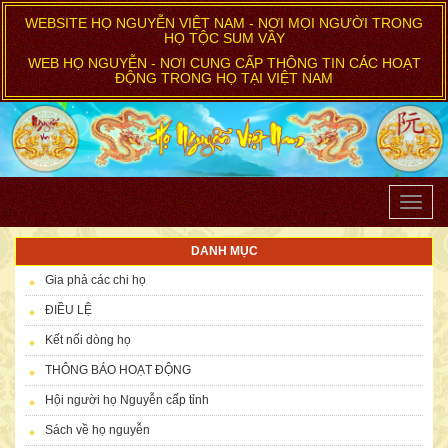
WEBSITE HỌ NGUYỄN VIỆT NAM - NƠI MỌI NGƯỜI TRONG
HỌ TỘC SUM VẦY
WEB HỌ NGUYỄN - NƠI CUNG CẤP THÔNG TIN CÁC HOẠT
ĐỘNG TRONG HỌ TẠI VIỆT NAM
Toggle
naviga
DANH MỤC
Gia phả các chi họ
ĐIỀU LỆ
Kết nối dòng họ
THÔNG BÁO HOẠT ĐỘNG
Hội người họ Nguyễn cấp tỉnh
Sách về họ nguyễn