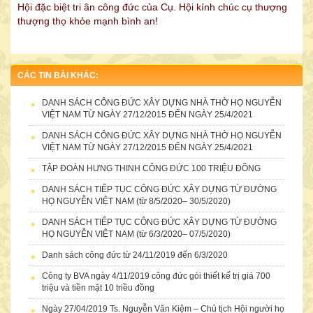
Hội đặc biệt tri ân công đức của Cụ. Hội kính chúc cụ thượng
thượng thọ khỏe mạnh bình an!
CÔNG TY TNHH MTV DV DL MINH KHÁNH
CÁC TIN BÀI KHÁC:
DANH SÁCH CÔNG ĐỨC XÂY DỰNG NHÀ THỜ HỌ NGUYỄN
VIỆT NAM TỪ NGÀY 27/12/2015 ĐẾN NGÀY 25/4/2021
DANH SÁCH CÔNG ĐỨC XÂY DỰNG NHÀ THỜ HỌ NGUYỄN
VIỆT NAM TỪ NGÀY 27/12/2015 ĐẾN NGÀY 25/4/2021
TẬP ĐOÀN HƯNG THINH CÔNG ĐỨC 100 TRIỆU ĐỒNG
DANH SÁCH TIẾP TỤC CÔNG ĐỨC XÂY DỰNG TỪ ĐƯỜNG
HỌ NGUYỄN VIỆT NAM (từ 8/5/2020– 30/5/2020)
DANH SÁCH TIẾP TỤC CÔNG ĐỨC XÂY DỰNG TỪ ĐƯỜNG
HỌ NGUYỄN VIỆT NAM (từ 6/3/2020– 07/5/2020)
Danh sách công đức từ 24/11/2019 đến 6/3/2020
DANH SÁCH CÔNG ĐỨC ỦNG HỘ TÀI CHÍNH CHO ĐẠI HỘI TRÙ BỊ
“HỘI NGƯỜI HỌ NGUYỄN VIỆT NAM” LẦN THỨ NHẤT NGÀY
Công ty BVA ngày 4/11/2019 công đức gói thiết kế trị giá 700
06/12/2014
triệu và tiền mặt 10 triều đồng
Ngày 27/04/2019 Ts. Nguyễn Văn Kiệm – Chủ tịch Hội người họ