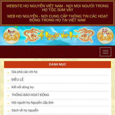
WEBSITE HỌ NGUYỄN VIỆT NAM - NƠI MỌI NGƯỜI TRONG
HỌ TỘC SUM VẦY
WEB HỌ NGUYỄN - NƠI CUNG CẤP THÔNG TIN CÁC HOẠT
ĐỘNG TRONG HỌ TẠI VIỆT NAM
Toggle
naviga
DANH MỤC
Gia phả các chi họ
ĐIỀU LỆ
Kết nối dòng họ
THÔNG BÁO HOẠT ĐỘNG
Hội người họ Nguyễn cấp tỉnh
Sách về họ nguyễn