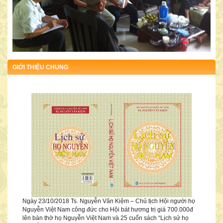
DANH SÁCH ĐƠN VỊ, CÁ NHÂN CÔNG ĐỨC CHO HỘI
GIỚI THIỆU CHUNG
Ngày 02/9/2016 bà Nguyễn Thị Chuyên ở quận Ba Đình, Hà Nội đã
tặng Hội 1.000.000đ
Ngày 23/10/2018 Ts. Nguyễn Văn Kiệm – Chủ tịch Hội người họ
Nguyễn Việt Nam công đức cho Hội bát hương trị giá 700.000đ
lên bàn thờ họ Nguyễn Việt Nam và 25 cuốn sách “Lịch sử họ