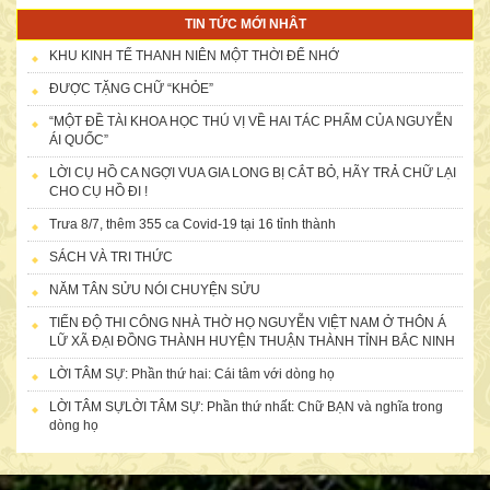
TIN TỨC MỚI NHÂT
KHU KINH TẾ THANH NIÊN MỘT THỜI ĐỂ NHỚ
ĐƯỢC TẶNG CHỮ “KHỎE”
“MỘT ĐỀ TÀI KHOA HỌC THÚ VỊ VỀ HAI TÁC PHẨM CỦA NGUYỄN
ÁI QUỐC”
LỜI CỤ HỒ CA NGỢI VUA GIA LONG BỊ CẮT BỎ, HÃY TRẢ CHỮ LẠI
CHO CỤ HỒ ĐI !
Trưa 8/7, thêm 355 ca Covid-19 tại 16 tỉnh thành
SÁCH VÀ TRI THỨC
NĂM TÂN SỬU NÓI CHUYỆN SỬU
TIẾN ĐỘ THI CÔNG NHÀ THỜ HỌ NGUYỄN VIỆT NAM Ở THÔN Á
LỮ XÃ ĐẠI ĐỒNG THÀNH HUYỆN THUẬN THÀNH TỈNH BẮC NINH
Doanh nhân nữ họ Nguyễn: Nguyễn Thị Thứ cùng chồng Lê Văn
Chởi
LỜI TÂM SỰ: Phần thứ hai: Cái tâm với dòng họ
LỜI TÂM SỰLỜI TÂM SỰ: Phần thứ nhất: Chữ BẠN và nghĩa trong
dòng họ