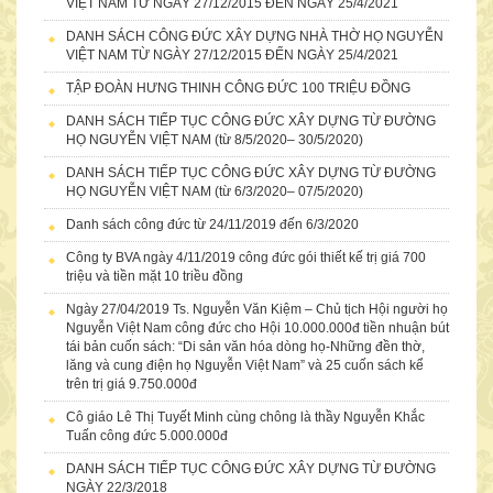
VIỆT NAM TỪ NGÀY 27/12/2015 ĐẾN NGÀY 25/4/2021
DANH SÁCH CÔNG ĐỨC XÂY DỰNG NHÀ THỜ HỌ NGUYỄN
VIỆT NAM TỪ NGÀY 27/12/2015 ĐẾN NGÀY 25/4/2021
TẬP ĐOÀN HƯNG THINH CÔNG ĐỨC 100 TRIỆU ĐỒNG
DANH SÁCH TIẾP TỤC CÔNG ĐỨC XÂY DỰNG TỪ ĐƯỜNG
HỌ NGUYỄN VIỆT NAM (từ 8/5/2020– 30/5/2020)
DANH SÁCH TIẾP TỤC CÔNG ĐỨC XÂY DỰNG TỪ ĐƯỜNG
HỌ NGUYỄN VIỆT NAM (từ 6/3/2020– 07/5/2020)
Danh sách công đức từ 24/11/2019 đến 6/3/2020
Công ty BVA ngày 4/11/2019 công đức gói thiết kế trị giá 700
triệu và tiền mặt 10 triều đồng
Ngày 27/04/2019 Ts. Nguyễn Văn Kiệm – Chủ tịch Hội người họ
NỮ DOANH NHÂN NGUYỄN THỊ THANH TÂM
Nguyễn Việt Nam công đức cho Hội 10.000.000đ tiền nhuận bút
tái bản cuốn sách: “Di sản văn hóa dòng họ-Những đền thờ,
lăng và cung điện họ Nguyễn Việt Nam” và 25 cuốn sách kể
trên trị giá 9.750.000đ
Cô giáo Lê Thị Tuyết Minh cùng chông là thầy Nguyễn Khắc
Tuấn công đức 5.000.000đ
DANH SÁCH TIẾP TỤC CÔNG ĐỨC XÂY DỰNG TỪ ĐƯỜNG
NGÀY 22/3/2018