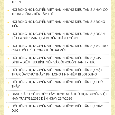
TRIỂN
HỘI ĐỒNG HỌ NGUYỄN VIỆT NAM NHỮNG ĐIỀU TÂM SỰ HÃY COI
TRỌNG ĐỒNG TIỀN TẬP THỂ
HỘI ĐỒNG HỌ NGUYỄN VIỆT NAM NHỮNG ĐIỀU TÂM SỰ ĐỒNG
TIỀN
HỘI ĐỒNG HỌ NGUYỄN VIỆT NAM NHỮNG ĐIỀU TÂM SỰ ĐOÀN
KẾT LÀ SỨC MẠNH, LÀ ĐI ĐẾN THÀNH CÔNG
HỘI ĐỒNG HỌ NGUYỄN VIỆT NAM NHỮNG ĐIỀU TÂM SỰ VAI TRÒ
CỦA TUỔI TRẺ TRONG THỜI ĐẠI MỚI
HỘI ĐỒNG HỌ NGUYỄN VIỆT NAM NHỮNG ĐIỀU TÂM SỰ GIA
ĐÌNH – ĐIỂM TỰA BÌNH YÊN VÀ CỘI NGUỒN HẠNH PHÚC
HỘI ĐỒNG HỌ NGUYỄN VIỆT NAM NHỮNG ĐIỀU TÂM SỰ MẶT
TRÁI CỦA "CHỮ THẦY": KHI LÒNG TÍN NHIỆM BỊ LỢI DỤNG
HỘI ĐỒNG HỌ NGUYỄN VIỆT NAM NHỮNG ĐIỀU TÂM SỰ CHỮ
THẦY
DANH SÁCH CÔNG ĐỨC XÂY DỰNG NHÀ THỜ HỌ NGUYỄN VIỆT
NAM TỪ 27/12/2015 ĐẾN NGÀY 29/7/2026
HỘI ĐỒNG HỌ NGUYỄN VIỆT NAM NHỮNG ĐIỀU TÂM SỰ GIÁO
DỤC
Bà Nguyễn Thị Kiều Anh-56 Lê Văn Hưu, TP.Hà Nội-