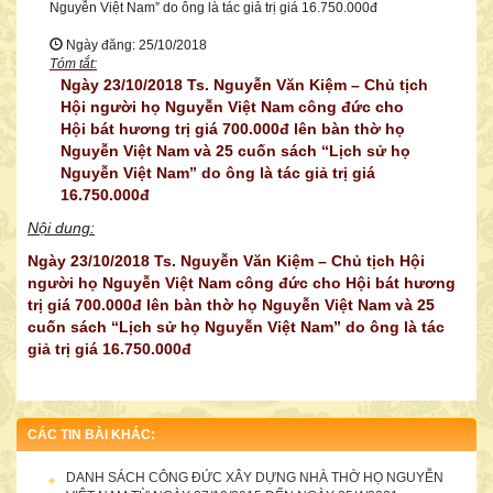
Nguyễn Việt Nam” do ông là tác giả trị giá 16.750.000đ
Ngày đăng: 25/10/2018
CÔNG TY TNHH MTV DV DL MINH KHÁNH
Tóm tắt:
Ngày 23/10/2018 Ts. Nguyễn Văn Kiệm – Chủ tịch
Hội người họ Nguyễn Việt Nam công đức cho
Hội bát hương trị giá 700.000đ lên bàn thờ họ
Nguyễn Việt Nam và 25 cuốn sách “Lịch sử họ
Nguyễn Việt Nam” do ông là tác giả trị giá
16.750.000đ
Nội dung:
Ngày 23/10/2018 Ts. Nguyễn Văn Kiệm – Chủ tịch Hội
người họ Nguyễn Việt Nam công đức cho Hội bát hương
trị giá 700.000đ lên bàn thờ họ Nguyễn Việt Nam và 25
cuốn sách “Lịch sử họ Nguyễn Việt Nam” do ông là tác
giả trị giá 16.750.000đ
DANH SÁCH CÔNG ĐỨC ỦNG HỘ TÀI CHÍNH CHO ĐẠI HỘI TRÙ BỊ
“HỘI NGƯỜI HỌ NGUYỄN VIỆT NAM” LẦN THỨ NHẤT NGÀY
CÁC TIN BÀI KHÁC:
06/12/2014
DANH SÁCH CÔNG ĐỨC XÂY DỰNG NHÀ THỜ HỌ NGUYỄN