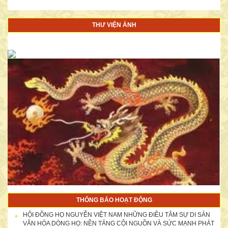
THƯ VIỆN ẢNH
NỮ DOANH NHÂN NGUYỄN THỊ KIM OANH ỦNG HỘ ĐẠI HỘI
10.000.000Đ
THÔNG BÁO HOẠT ĐỘNG
DANH SÁCH CÔNG ĐỨC ỦNG HỘ TÀI CHÍNH, KỶ VẬT CHO ĐẠI
HỘI ĐỒNG HỌ NGUYỄN VIỆT NAM NHỮNG ĐIỀU TÂM SỰ DI SẢN
HỘI “HỘI NGƯỜI HỌ NGUYỄN VIỆT NAM” LẦN THỨ NHẤT (ngày
VĂN HÓA DÒNG HỌ: NỀN TẢNG CỘI NGUỒN VÀ SỨC MẠNH PHÁT
27/12/2014)