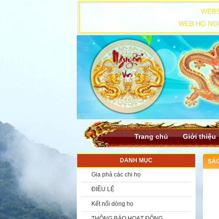
WEBS
WEB HỌ NGU
Trang chủ
Giới thiệu
DANH MỤC
SÁC
Gia phả các chi họ
ĐIỀU LỆ
Kết nối dòng họ
THÔNG BÁO HOẠT ĐỘNG