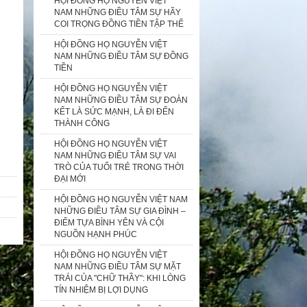
HỘI ĐỒNG HỌ NGUYỄN VIỆT
NAM NHỮNG ĐIỀU TÂM SỰ HÃY
COI TRỌNG ĐỒNG TIỀN TẬP THỂ
HỘI ĐỒNG HỌ NGUYỄN VIỆT
NAM NHỮNG ĐIỀU TÂM SỰ ĐỒNG
TIỀN
HỘI ĐỒNG HỌ NGUYỄN VIỆT
NAM NHỮNG ĐIỀU TÂM SỰ ĐOÀN
KẾT LÀ SỨC MẠNH, LÀ ĐI ĐẾN
THÀNH CÔNG
HỘI ĐỒNG HỌ NGUYỄN VIỆT
NAM NHỮNG ĐIỀU TÂM SỰ VAI
TRÒ CỦA TUỔI TRẺ TRONG THỜI
ĐẠI MỚI
HỘI ĐỒNG HỌ NGUYỄN VIỆT NAM
NHỮNG ĐIỀU TÂM SỰ GIA ĐÌNH –
ĐIỂM TỰA BÌNH YÊN VÀ CỘI
NGUỒN HẠNH PHÚC
HỘI ĐỒNG HỌ NGUYỄN VIỆT
NAM NHỮNG ĐIỀU TÂM SỰ MẶT
TRÁI CỦA "CHỮ THẦY": KHI LÒNG
TÍN NHIỆM BỊ LỢI DỤNG