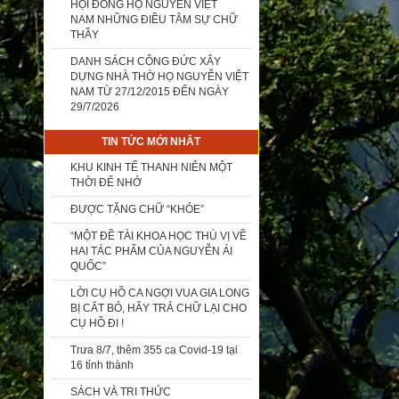
HỘI ĐỒNG HỌ NGUYỄN VIỆT
NAM NHỮNG ĐIỀU TÂM SỰ CHỮ
THẦY
DANH SÁCH CÔNG ĐỨC XÂY
DỰNG NHÀ THỜ HỌ NGUYỄN VIỆT
NAM TỪ 27/12/2015 ĐẾN NGÀY
29/7/2026
TIN TỨC MỚI NHÂT
KHU KINH TẾ THANH NIÊN MỘT
THỜI ĐỂ NHỚ
ĐƯỢC TẶNG CHỮ “KHỎE”
“MỘT ĐỀ TÀI KHOA HỌC THÚ VỊ VỀ
HAI TÁC PHẨM CỦA NGUYỄN ÁI
QUỐC”
LỜI CỤ HỒ CA NGỢI VUA GIA LONG
BỊ CẮT BỎ, HÃY TRẢ CHỮ LẠI CHO
CỤ HỒ ĐI !
Trưa 8/7, thêm 355 ca Covid-19 tại
16 tỉnh thành
SÁCH VÀ TRI THỨC