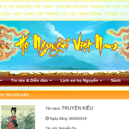
ITE HỌ NGUYỄN VIỆT NAM - NƠI MỌI NGƯỜI TRONG HỌ TỘC SU
YỄN - NƠI CUNG CẤP THÔNG TIN CÁC HOẠT ĐỘNG TRONG HỌ T
Tin tức & Diễn đàn
Lịch sử họ Nguyễn
Sách
H: TRUYỆN KIỀU
TRUYỆN KIỀU
Tên sách:
Ngày đăng: 08/08/2019
Tác giả: Nguyễn Du