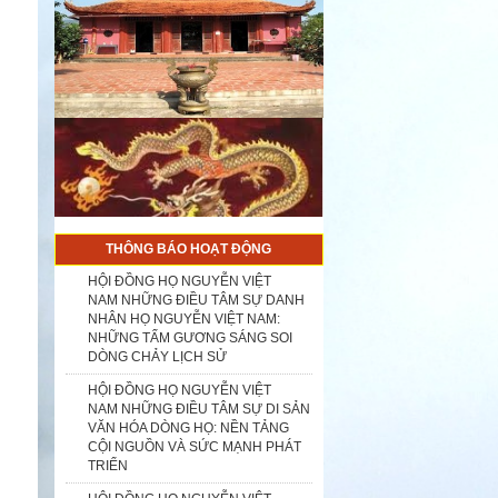
THÔNG BÁO HOẠT ĐỘNG
HỘI ĐỒNG HỌ NGUYỄN VIỆT
NAM NHỮNG ĐIỀU TÂM SỰ DANH
NHÂN HỌ NGUYỄN VIỆT NAM:
NHỮNG TẤM GƯƠNG SÁNG SOI
DÒNG CHẢY LỊCH SỬ
.
HỘI ĐỒNG HỌ NGUYỄN VIỆT
NAM NHỮNG ĐIỀU TÂM SỰ DI SẢN
VĂN HÓA DÒNG HỌ: NỀN TẢNG
CỘI NGUỒN VÀ SỨC MẠNH PHÁT
TRIỂN