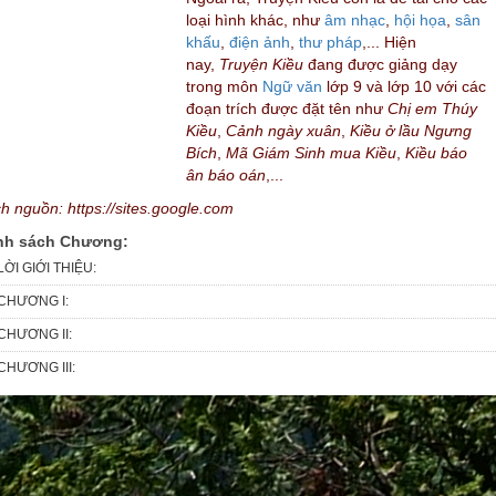
loại hình khác, như
âm nhạc
,
hội họa
,
sân
khấu
,
điện ảnh
,
thư pháp
,... Hiện
nay,
Truyện Kiều
đang được giảng dạy
trong môn
Ngữ văn
lớp 9 và lớp 10 với các
đoạn trích được đặt tên như
Chị em Thúy
Kiều
,
Cảnh ngày xuân
,
Kiều ở lầu Ngưng
Bích
,
Mã Giám Sinh mua Kiều
,
Kiều báo
ân báo oán
,...
ch nguồn: https://sites.google.com
nh sách Chương:
LỜI GIỚI THIỆU:
CHƯƠNG I:
CHƯƠNG II:
CHƯƠNG III: