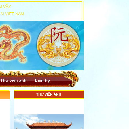
M VẦY
ẠI VIỆT NAM
Thư viện ảnh
Liên hệ
THƯ VIỆN ẢNH