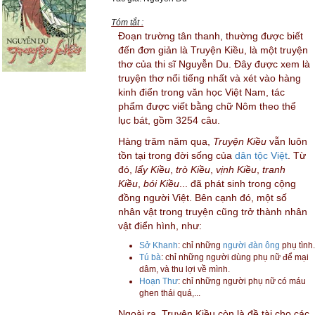
Tóm tắt :
Đoạn trường tân thanh, thường được biết
đến đơn giản là Truyện Kiều, là một truyện
thơ của thi sĩ Nguyễn Du. Đây được xem là
truyện thơ nổi tiếng nhất và xét vào hàng
kinh điển trong văn học Việt Nam, tác
phẩm được viết bằng chữ Nôm theo thể
lục bát, gồm 3254 câu.
Hàng trăm năm qua,
Truyện Kiều
vẫn luôn
tồn tại trong đời sống của
dân tộc Việt
. Từ
đó,
lẩy Kiều
,
trò Kiều
,
vịnh Kiều
,
tranh
Kiều
,
bói Kiều
... đã phát sinh trong cộng
đồng người Việt. Bên cạnh đó, một số
nhân vật trong truyện cũng trở thành nhân
vật điển hình, như:
Sở Khanh
: chỉ những
người đàn ông
phụ tình
Tú bà
: chỉ những người dùng phụ nữ để mại
dâm, và thu lợi về mình.
Hoạn Thư
: chỉ những người phụ nữ có máu
ghen thái quá,...
Ngoài ra, Truyện Kiều còn là đề tài cho các