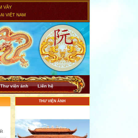
M VẦY
ẠI VIỆT NAM
Thư viện ảnh
Liên hệ
THƯ VIỆN ẢNH
ết