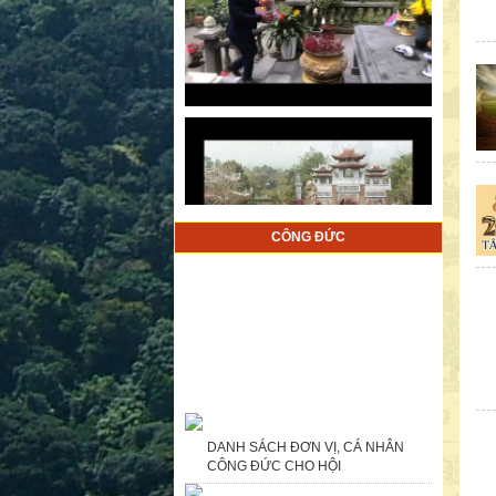
CÔNG ĐỨC
DANH SÁCH ĐƠN VỊ, CÁ NHÂN
CÔNG ĐỨC CHO HỘI
Ngày 02/9/2016 bà Nguyễn Thị
Chuyên ở quận Ba Đình, Hà Nội đã