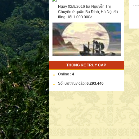
tặng Hội 1.000.000đ
CÔNG TY TNHH MTV DV DL MINH
THỐNG KÊ TRUY CẬP
KHÁNH
Online :
4
DANH SÁCH CÔNG ĐỨC ỦNG HỘ
Số lượt truy cập:
6.293.440
TÀI CHÍNH CHO ĐẠI HỘI TRÙ BỊ
“HỘI NGƯỜI HỌ NGUYỄN VIỆT
NAM” LẦN THỨ NHẤT NGÀY
06/12/2014
NỮ DOANH NHÂN NGUYỄN THỊ
THANH TÂM
NỮ DOANH NHÂN NGUYỄN THỊ