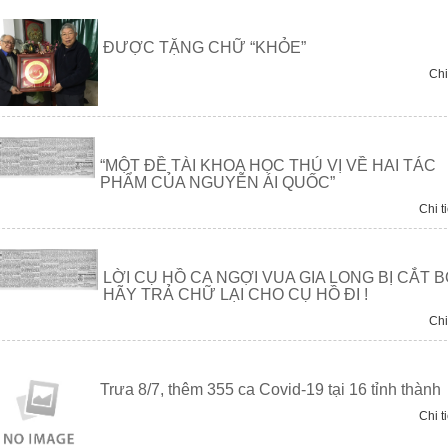
ĐƯỢC TẶNG CHỮ “KHỎE”
Chi 
“MỘT ĐỀ TÀI KHOA HỌC THÚ VỊ VỀ HAI TÁC
PHẨM CỦA NGUYỄN ÁI QUỐC”
Chi ti
LỜI CỤ HỒ CA NGỢI VUA GIA LONG BỊ CẮT B
HÃY TRẢ CHỮ LẠI CHO CỤ HỒ ĐI !
Chi 
Trưa 8/7, thêm 355 ca Covid-19 tại 16 tỉnh thành
Chi ti