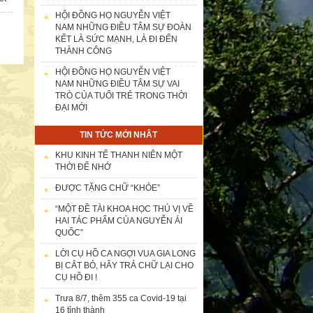
HỘI ĐỒNG HỌ NGUYỄN VIỆT
NAM NHỮNG ĐIỀU TÂM SỰ ĐOÀN
KẾT LÀ SỨC MẠNH, LÀ ĐI ĐẾN
THÀNH CÔNG
HỘI ĐỒNG HỌ NGUYỄN VIỆT
NAM NHỮNG ĐIỀU TÂM SỰ VAI
TRÒ CỦA TUỔI TRẺ TRONG THỜI
ĐẠI MỚI
TIN TỨC MỚI NHÂT
KHU KINH TẾ THANH NIÊN MỘT
THỜI ĐỂ NHỚ
ĐƯỢC TẶNG CHỮ “KHỎE”
“MỘT ĐỀ TÀI KHOA HỌC THÚ VỊ VỀ
HAI TÁC PHẨM CỦA NGUYỄN ÁI
QUỐC”
LỜI CỤ HỒ CA NGỢI VUA GIA LONG
BỊ CẮT BỎ, HÃY TRẢ CHỮ LẠI CHO
CỤ HỒ ĐI !
Trưa 8/7, thêm 355 ca Covid-19 tại
16 tỉnh thành