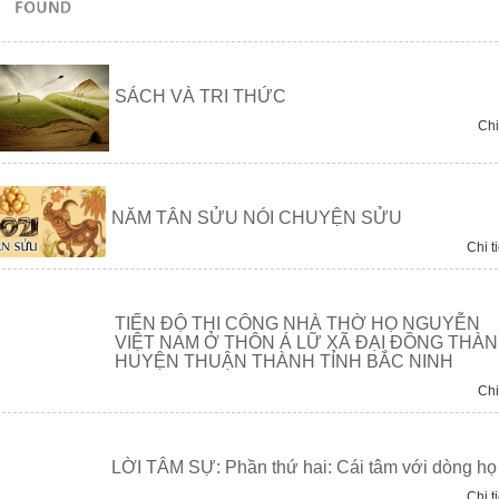
SÁCH VÀ TRI THỨC
Chi 
NĂM TÂN SỬU NÓI CHUYỆN SỬU
Chi ti
TIẾN ĐỘ THI CÔNG NHÀ THỜ HỌ NGUYỄN
VIỆT NAM Ở THÔN Á LỮ XÃ ĐẠI ĐỒNG THÀ
HUYỆN THUẬN THÀNH TỈNH BẮC NINH
Chi 
LỜI TÂM SỰ: Phần thứ hai: Cái tâm với dòng họ
Chi ti