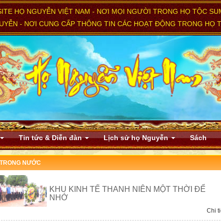
ITE HỌ NGUYỄN VIỆT NAM - NƠI MỌI NGƯỜI TRONG HỌ TỘC SU
YỄN - NƠI CUNG CẤP THÔNG TIN CÁC HOẠT ĐỘNG TRONG HỌ T
Tin tức & Diễn đàn
Lịch sử họ Nguyễn
Sách
 TRONG NƯỚC
KHU KINH TẾ THANH NIÊN MỘT THỜI ĐỂ
NHỚ
Chi ti