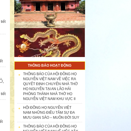
tiết
ết
THÔNG BÁO HOẠT ĐỘNG
THÔNG BÁO CỦA HỘI ĐỒNG HỌ
NGUYỄN VIỆT NAM VỀ VIỆC RA
Ỏ,
QUYẾT ĐỊNH CHUYỂN NHÀ THỜ
HỌ NGUYỄN TẠI AN LÃO HẢI
PHÒNG THÀNH NHÀ THỜ HỌ
tiết
NGUYỄN VIỆT NAM KHU VỰC II
HỘI ĐỒNG HỌ NGUYỄN VIỆT
NAM NHỮNG ĐIỀU TÂM SỰ ĐA
MƯU GIAN SẢO – MUÔN ĐỜI SUY
ết
THÔNG BÁO CỦA HỘI ĐỒNG HỌ