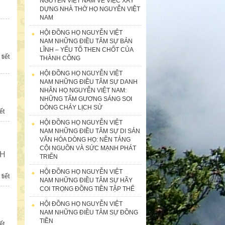
NGUYỄN VIỆT NAM VỀ VIỆC XÂY
DỰNG NHÀ THỜ HỌ NGUYỄN VIỆT
NAM
HỘI ĐỒNG HỌ NGUYỄN VIỆT
NAM NHỮNG ĐIỀU TÂM SỰ BẢN
LĨNH – YẾU TỐ THEN CHỐT CỦA
tiết
THÀNH CÔNG
HỘI ĐỒNG HỌ NGUYỄN VIỆT
NAM NHỮNG ĐIỀU TÂM SỰ DANH
NHÂN HỌ NGUYỄN VIỆT NAM:
NHỮNG TẤM GƯƠNG SÁNG SOI
DÒNG CHẢY LỊCH SỬ
ết
HỘI ĐỒNG HỌ NGUYỄN VIỆT
NAM NHỮNG ĐIỀU TÂM SỰ DI SẢN
VĂN HÓA DÒNG HỌ: NỀN TẢNG
CỘI NGUỒN VÀ SỨC MẠNH PHÁT
NH
TRIỂN
HỘI ĐỒNG HỌ NGUYỄN VIỆT
tiết
NAM NHỮNG ĐIỀU TÂM SỰ HÃY
COI TRỌNG ĐỒNG TIỀN TẬP THỂ
HỘI ĐỒNG HỌ NGUYỄN VIỆT
NAM NHỮNG ĐIỀU TÂM SỰ ĐỒNG
TIỀN
ết