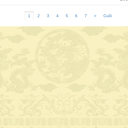
1
2
3
4
5
6
7
>
Cuối