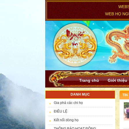
WEBS
WEB HỌ NGU
Trang chủ
Giới thiệu
DANH MỤC
TIN
Gia phả các chi họ
ĐIỀU LỆ
Kết nối dòng họ
THÔNG BÁO HOẠT ĐỘNG