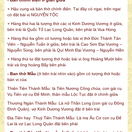
+ Hậu cung và bàn thờ chính điện. Tại đây có ngai, trên ngai
CÔNG TY TNHH MTV DV DL MINH KHÁNH
có đặt bài vị NGUYỄN TỘC
+ Hàng thứ hai là tượng thờ các vị Kinh Dương Vương ở giữa,
bên trái là Quốc Tổ Lạc Long Quân, bên phải là Vua Hùng
+ Hàng thứ ba gồm có tượng hoặc bài vị thờ Đức Thánh Tản
Viên – Nguyễn Tuấn ở giữa, bên trái là Cao Sơn Đại Vương –
Nguyễn Sùng, bên phải là Quí Minh Đại Vương – Nguyễn Hiền
+ Hàng thứ tư đặt tượng thờ hoặc bài vị ông Hoàng Mười bên
trái và ông hoàng Bẩy bên phải
- Ban thờ Mẫu
(ở bên trái nhìn vào) gồm có tượng thờ hoặc
bàn vị của:
Thiên Tiên Thánh Mẫu: là Tiên Nương Công chúa, con gái cụ
Vụ Tiên vợ cụ Đế Minh, thân mẫu Lộc Tục đặt ở chính giữa
Thượng Ngàn Thánh Mẫu: Là nữ Thần Long (con gái cụ Động
Đình Quân), vợ Kinh Dương Vương đặt ở bên trái
DANH SÁCH CÔNG ĐỨC ỦNG HỘ TÀI CHÍNH CHO ĐẠI HỘI TRÙ BỊ
“HỘI NGƯỜI HỌ NGUYỄN VIỆT NAM” LẦN THỨ NHẤT NGÀY
Địa Tiên hay Thuỷ Tiên Thánh Mẫu: Là mẹ Âu Cơ con cụ Đế
06/12/2014
Lai là vợ Lạc Long Quân đặt bên phải