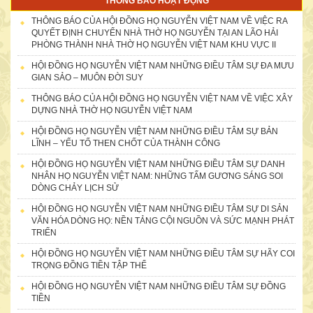
THÔNG BÁO HOẠT ĐỘNG
THÔNG BÁO CỦA HỘI ĐỒNG HỌ NGUYỄN VIỆT NAM VỀ VIỆC RA
QUYẾT ĐỊNH CHUYỂN NHÀ THỜ HỌ NGUYỄN TẠI AN LÃO HẢI
PHÒNG THÀNH NHÀ THỜ HỌ NGUYỄN VIỆT NAM KHU VỰC II
HỘI ĐỒNG HỌ NGUYỄN VIỆT NAM NHỮNG ĐIỀU TÂM SỰ ĐA MƯU
GIAN SẢO – MUÔN ĐỜI SUY
THÔNG BÁO CỦA HỘI ĐỒNG HỌ NGUYỄN VIỆT NAM VỀ VIỆC XÂY
DỰNG NHÀ THỜ HỌ NGUYỄN VIỆT NAM
HỘI ĐỒNG HỌ NGUYỄN VIỆT NAM NHỮNG ĐIỀU TÂM SỰ BẢN
LĨNH – YẾU TỐ THEN CHỐT CỦA THÀNH CÔNG
HỘI ĐỒNG HỌ NGUYỄN VIỆT NAM NHỮNG ĐIỀU TÂM SỰ DANH
NHÂN HỌ NGUYỄN VIỆT NAM: NHỮNG TẤM GƯƠNG SÁNG SOI
DÒNG CHẢY LỊCH SỬ
HỘI ĐỒNG HỌ NGUYỄN VIỆT NAM NHỮNG ĐIỀU TÂM SỰ DI SẢN
VĂN HÓA DÒNG HỌ: NỀN TẢNG CỘI NGUỒN VÀ SỨC MẠNH PHÁT
Doanh nhân nữ họ Nguyễn: Nguyễn Thị Thứ cùng chồng Lê Văn
TRIỂN
Chởi
HỘI ĐỒNG HỌ NGUYỄN VIỆT NAM NHỮNG ĐIỀU TÂM SỰ HÃY COI
TRỌNG ĐỒNG TIỀN TẬP THỂ
HỘI ĐỒNG HỌ NGUYỄN VIỆT NAM NHỮNG ĐIỀU TÂM SỰ ĐỒNG
TIỀN