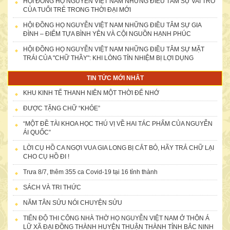
HỘI ĐỒNG HỌ NGUYỄN VIỆT NAM NHỮNG ĐIỀU TÂM SỰ VAI TRÒ
CỦA TUỔI TRẺ TRONG THỜI ĐẠI MỚI
HỘI ĐỒNG HỌ NGUYỄN VIỆT NAM NHỮNG ĐIỀU TÂM SỰ GIA
ĐÌNH – ĐIỂM TỰA BÌNH YÊN VÀ CỘI NGUỒN HẠNH PHÚC
HỘI ĐỒNG HỌ NGUYỄN VIỆT NAM NHỮNG ĐIỀU TÂM SỰ MẶT
TRÁI CỦA "CHỮ THẦY": KHI LÒNG TÍN NHIỆM BỊ LỢI DỤNG
TIN TỨC MỚI NHÂT
KHU KINH TẾ THANH NIÊN MỘT THỜI ĐỂ NHỚ
ĐƯỢC TẶNG CHỮ “KHỎE”
“MỘT ĐỀ TÀI KHOA HỌC THÚ VỊ VỀ HAI TÁC PHẨM CỦA NGUYỄN
ÁI QUỐC”
LỜI CỤ HỒ CA NGỢI VUA GIA LONG BỊ CẮT BỎ, HÃY TRẢ CHỮ LẠI
CHO CỤ HỒ ĐI !
Doanh nhân nữ họ Nguyễn: Nguyễn Thị Thứ cùng chồng Lê Văn
Chởi
Trưa 8/7, thêm 355 ca Covid-19 tại 16 tỉnh thành
SÁCH VÀ TRI THỨC
NĂM TÂN SỬU NÓI CHUYỆN SỬU
TIẾN ĐỘ THI CÔNG NHÀ THỜ HỌ NGUYỄN VIỆT NAM Ở THÔN Á
LỮ XÃ ĐẠI ĐỒNG THÀNH HUYỆN THUẬN THÀNH TỈNH BẮC NINH