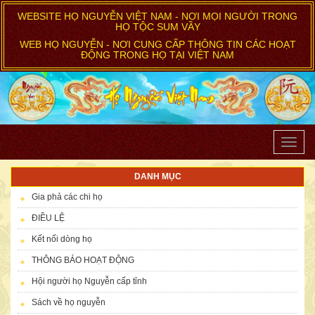
WEBSITE HỌ NGUYỄN VIỆT NAM - NƠI MỌI NGƯỜI TRONG
HỌ TỘC SUM VẦY
WEB HỌ NGUYỄN - NƠI CUNG CẤP THÔNG TIN CÁC HOẠT
ĐỘNG TRONG HỌ TẠI VIỆT NAM
Toggle
naviga
DANH MỤC
Gia phả các chi họ
ĐIỀU LỆ
Kết nối dòng họ
THÔNG BÁO HOẠT ĐỘNG
Hội người họ Nguyễn cấp tỉnh
Sách về họ nguyễn