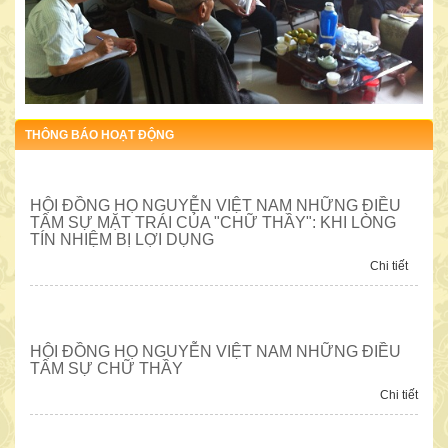
DANH SÁCH ĐƠN VỊ, CÁ NHÂN CÔNG ĐỨC CHO HỘI
THÔNG BÁO HOẠT ĐỘNG
Ngày 02/9/2016 bà Nguyễn Thị Chuyên ở quận Ba Đình, Hà Nội đã
tặng Hội 1.000.000đ
HỘI ĐỒNG HỌ NGUYỄN VIỆT NAM NHỮNG ĐIỀU
TÂM SỰ MẶT TRÁI CỦA "CHỮ THẦY": KHI LÒNG
TÍN NHIỆM BỊ LỢI DỤNG
Chi tiết
HỘI ĐỒNG HỌ NGUYỄN VIỆT NAM NHỮNG ĐIỀU
TÂM SỰ CHỮ THẦY
Chi tiết