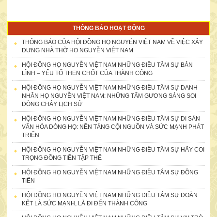
THÔNG BÁO HOẠT ĐỘNG
THÔNG BÁO CỦA HỘI ĐỒNG HỌ NGUYỄN VIỆT NAM VỀ VIỆC XÂY
DỰNG NHÀ THỜ HỌ NGUYỄN VIỆT NAM
HỘI ĐỒNG HỌ NGUYỄN VIỆT NAM NHỮNG ĐIỀU TÂM SỰ BẢN
LĨNH – YẾU TỐ THEN CHỐT CỦA THÀNH CÔNG
HỘI ĐỒNG HỌ NGUYỄN VIỆT NAM NHỮNG ĐIỀU TÂM SỰ DANH
NHÂN HỌ NGUYỄN VIỆT NAM: NHỮNG TẤM GƯƠNG SÁNG SOI
DÒNG CHẢY LỊCH SỬ
HỘI ĐỒNG HỌ NGUYỄN VIỆT NAM NHỮNG ĐIỀU TÂM SỰ DI SẢN
VĂN HÓA DÒNG HỌ: NỀN TẢNG CỘI NGUỒN VÀ SỨC MẠNH PHÁT
TRIỂN
HỘI ĐỒNG HỌ NGUYỄN VIỆT NAM NHỮNG ĐIỀU TÂM SỰ HÃY COI
TRỌNG ĐỒNG TIỀN TẬP THỂ
HỘI ĐỒNG HỌ NGUYỄN VIỆT NAM NHỮNG ĐIỀU TÂM SỰ ĐỒNG
TIỀN
HỘI ĐỒNG HỌ NGUYỄN VIỆT NAM NHỮNG ĐIỀU TÂM SỰ ĐOÀN
KẾT LÀ SỨC MẠNH, LÀ ĐI ĐẾN THÀNH CÔNG
Bà Nguyễn Thị Kiều Anh-56 Lê Văn Hưu, TP.Hà Nội-