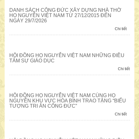
DANH SÁCH CÔNG ĐỨC XÂY DỰNG NHÀ THỜ
HỌ NGUYỄN VIỆT NAM TỪ 27/12/2015 ĐẾN
CÔNG TY TNHH MTV DV DL MINH KHÁNH
NGÀY 29/7/2026
Chi tiết
HỘI ĐỒNG HỌ NGUYỄN VIỆT NAM NHỮNG ĐIỀU
TÂM SỰ GIÁO DỤC
Chi tiết
HỘI ĐỒNG HỌ NGUYỄN VIỆT NAM CÙNG HỌ
NGUYỄN KHU VỰC HÒA BÌNH TRAO TẶNG “BIỂU
TƯỢNG TRI ÂN CÔNG ĐỨC”
Chi tiết
DANH SÁCH CÔNG ĐỨC ỦNG HỘ TÀI CHÍNH CHO ĐẠI HỘI TRÙ BỊ
“HỘI NGƯỜI HỌ NGUYỄN VIỆT NAM” LẦN THỨ NHẤT NGÀY
06/12/2014