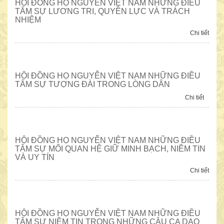
HỘI ĐỒNG HỌ NGUYỄN VIỆT NAM NHỮNG ĐIỀU
TÂM SỰ LƯƠNG TRI, QUYỀN LỰC VÀ TRÁCH
NHIỆM
Chi tiết
HỘI ĐỒNG HỌ NGUYỄN VIỆT NAM NHỮNG ĐIỀU
TÂM SỰ TƯỢNG ĐÀI TRONG LÒNG DÂN
Chi tiết
HỘI ĐỒNG HỌ NGUYỄN VIỆT NAM NHỮNG ĐIỀU
NỮ DOANH NHÂN NGUYỄN THỊ THANH TÂM
TÂM SỰ MỐI QUAN HỆ GIỮ MINH BẠCH, NIỀM TIN
VÀ UY TÍN
Chi tiết
HỘI ĐỒNG HỌ NGUYỄN VIỆT NAM NHỮNG ĐIỀU
TÂM SỰ NIỀM TIN TRONG NHỮNG CÂU CA DAO